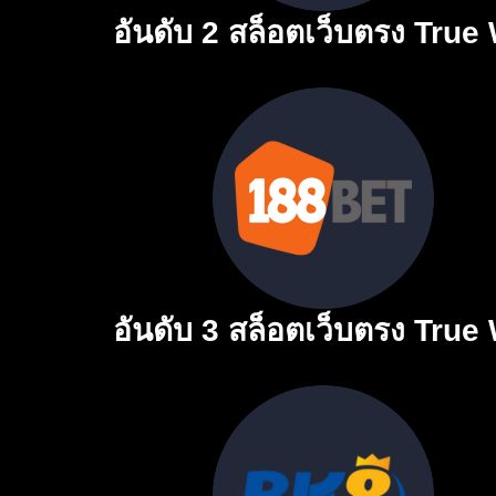
อันดับ 2 สล็อตเว็บตรง True
อันดับ 3 สล็อตเว็บตรง True