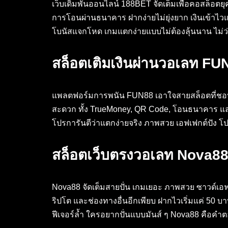
เว็บเดิมพันออนไลน์ 188BET จัดเต็มเพื่อคอสล็อต
การโอนผ่านธนาคาร ฝากง่ายไม่ยุ่งยาก เงินเข้าไวแบ
โบนัสแจกโหด เกมแตกง่ายแบบไม่ต้องลุ้นนาน ไม่ว
สล็อตเติมเงินผ่านวอเลท FU
แพลตฟอร์มการพนัน FUN88 เอาใจสายสล็อตที่ชอบความ
สะดวก ทั้ง TrueMoney, QR Code, โอนธนาคาร และบัต
โปรการันตีว่าแตกง่ายจริง ภาพสวย เอฟเฟกต์ปัง โปรโ
สล็อตเว็บตรงวอเลท Nova8
Nova88 จัดเต็มสายปั่น เกมเยอะ ภาพสวย ซาวด์เอฟ
ริปโต และช่องทางอื่นอีกเพียบ ฝากไวเริ่มแค่ 50 บ
ฟีเจอร์ล้ำ ใครอยากปั่นแบบมันส์ ๆ Nova88 คือคำตอ