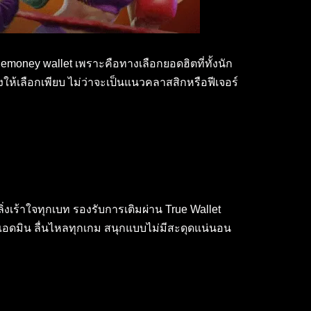
emoney wallet เพราะคือทางเลือกยอดฮิตที่ทั้งนัก
งให้เลือกเพียบ ไม่ว่าจะเป็นแนวคลาสสิกหรือฟีเจอร์
งเร้าใจทุกเบท รองรับการเติมผ่าน True Wallet
อแอดมิน ลื่นไหลทุกเกม สนุกแบบไม่มีสะดุดแน่นอน