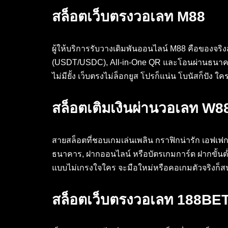
สล็อตเว็บตรงวอเลท M88
ผู้ให้บริการรับวางเดิมพันออนไลน์ M88 คือของจริงส
(USDT/USDC), All-in-One QR และโอนผ่านธนาคารแ
ไม่มียั้ง เว็บตรงไม่ล็อกยูส โปรก็แน่น โบนัสก็ปัง 
สล็อตเติมเงินผ่านวอเลท W8
สายสล็อตที่ชอบเกมเล่นเพลิน กราฟิกน่ารัก เอฟเฟกต
ธนาคาร, ฝากออนไลน์ หรือบัตรเกมการ์ด ฝากขั้นต่ำเร
แบบไม่เกรงใจใคร จะมือใหม่หรือคอเกมตัวจริงก็สนุ
สล็อตเว็บตรงวอเลท 188BE