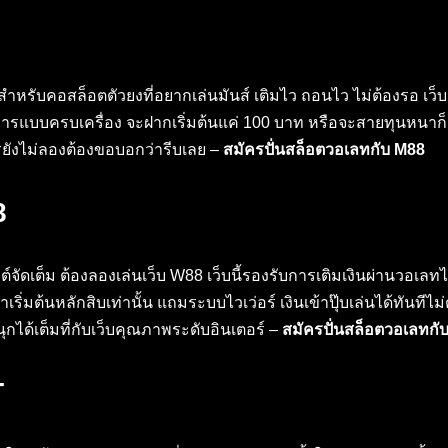
ำหรับคอสล็อตตัวยงที่อยากเล่นมันส์ เติมไว ถอนไว ไม่ต้องรอ เว็บน
บบครบเครื่อง จะฝากเริ่มต้นแค่ 100 บาท หรือจะสายทุนหนาก็เล่น
ใครยังไม่ลองต้องขอบอกว่ารีบเลย –
สมัครปั่นสล็อตวอเลทกับ M88
8
์จัดเต็ม ต้องลองเล่นเว็บ W88 เว็บนี้รองรับการเติมเงินผ่านวอเ
ิ่มต้นหลักสิบเท่านั้น แถมระบบไวเว่อร์ เงินเข้าปุ๊บเล่นได้ทันที
กได้เต็มที่กับเว็บคุณภาพระดับอินเตอร์ –
สมัครปั่นสล็อตวอเลทกั
T