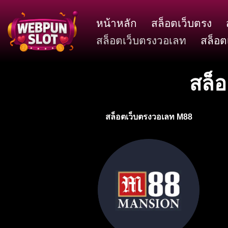
หน้าหลัก
สล็อตเว็บตรง
Skip
สล็อตเว็บตรงวอเลท
สล็อต
to
content
สล็อ
สล็อตเว็บตรงวอเลท M88