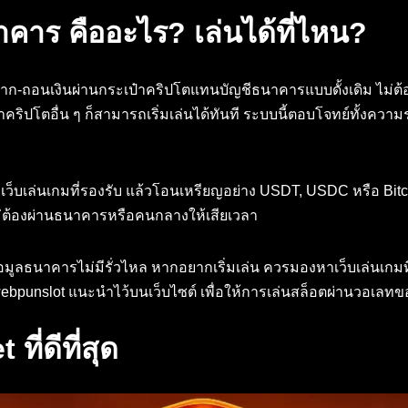
คาร คืออะไร? เล่นได้ที่ไหน?
ฝาก-ถอนเงินผ่านกระเป๋าคริปโตแทนบัญชีธนาคารแบบดั้งเดิม ไม่ต้อง
๋าคริปโตอื่น ๆ ก็สามารถเริ่มเล่นได้ทันที ระบบนี้ตอบโจทย์ทั้งคว
ับเว็บเล่นเกมที่รองรับ แล้วโอนเหรียญอย่าง USDT, USDC หรือ Bitc
ม่ต้องผ่านธนาคารหรือคนกลางให้เสียเวลา
อมูลธนาคารไม่มีรั่วไหล หากอยากเริ่มเล่น ควรมองหาเว็บเล่นเกม
bpunslot แนะนำไว้บนเว็บไซต์ เพื่อให้การเล่นสล็อตผ่านวอเลทของคุ
ี่ดีที่สุด