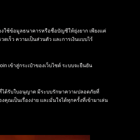
ใช้ข้อมูลธนาคารหรือชื่อบัญชีให้ยุ่งยาก เพียงแค่
ามรวดเร็ว ความเป็นส่วนตัว และการเงินแบบไร้
oin เข้าสู่กระเป๋าของเว็บไซต์ ระบบจะยืนยัน
ที่ได้รับใบอนุญาต มีระบบรักษาความปลอดภัยที่
ณเป็นเรื่องง่าย และมั่นใจได้ทุกครั้งที่เข้ามาเล่น