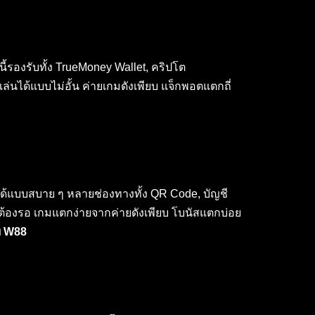
ี้รองรับทั้ง TrueMoney Wallet, คริปโต
ได้แบบไม่อั้น ค่ายเกมดังเพียบ แจ็กพอตแตกถี่
ลทได้แบบสบาย ๆ หลายช่องทางทั้ง QR Code, บัญชี
ไม่ต้องรอ เกมแตกง่ายจากค่ายดังเพียบ โบนัสแตกบ่อย
บ W88