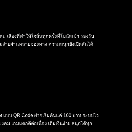
สียงที่ทำให้ใจสั่นทุกครั้งที่โบนัสเข้า รองรับ
มง่ายผ่านหลายช่องทาง ความสนุกยังเปิดลั่นได้
let แบบ QR Code ฝากเริ่มต้นแค่ 100 บาท ระบบไว
งคม เกมแตกดีต่อเนื่อง เติมเงินง่าย สนุกได้ทุก